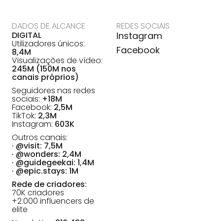
DADOS DE ALCANCE
REDES SOCIAIS
DIGITAL
Instagram
Utilizadores únicos:
Facebook
8,4M
Visualizações de vídeo:
245M (150M nos
canais próprios)
Seguidores nas redes
sociais:
+18M
Facebook:
2,5M
TikTok:
2,3M
Instagram:
603K
Outros canais:
· @visit: 7,5M
· @wonders: 2,4M
· @guidegeekai: 1,4M
· @epic.stays: 1M
Rede de criadores:
70K criadores
+2.000 influencers de
elite