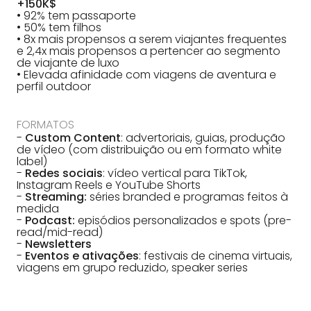
+150K$
• 92% tem passaporte
• 50% tem filhos
• 8x mais propensos a serem viajantes frequentes
e 2,4x mais propensos a pertencer ao segmento
de viajante de luxo
• Elevada afinidade com viagens de aventura e
perfil outdoor
FORMATOS
-
Custom Content
: advertoriais, guias, produção
de vídeo (com distribuição ou em formato white
label)
-
Redes sociais
: vídeo vertical para TikTok,
Instagram Reels e YouTube Shorts
-
Streaming:
séries branded e programas feitos à
medida
-
Podcast:
episódios personalizados e spots (pre-
read/mid-read)
-
Newsletters
-
Eventos e ativações
: festivais de cinema virtuais,
viagens em grupo reduzido, speaker series