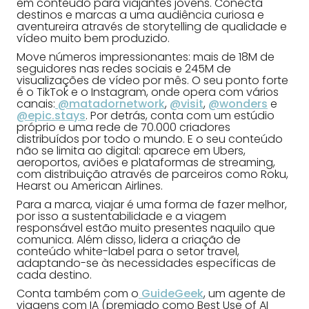
em conteúdo para viajantes jovens. Conecta
destinos e marcas a uma audiência curiosa e
aventureira através de storytelling de qualidade e
vídeo muito bem produzido.
Move números impressionantes: mais de 18M de
seguidores nas redes sociais e 245M de
visualizações de vídeo por mês. O seu ponto forte
é o TikTok e o Instagram, onde opera com vários
canais:
@matadornetwork
,
@visit
,
@wonders
e
@epic.stays
. Por detrás, conta com um estúdio
próprio e uma rede de 70.000 criadores
distribuídos por todo o mundo. E o seu conteúdo
não se limita ao digital: aparece em Ubers,
aeroportos, aviões e plataformas de streaming,
com distribuição através de parceiros como Roku,
Hearst ou American Airlines.
Para a marca, viajar é uma forma de fazer melhor,
por isso a sustentabilidade e a viagem
responsável estão muito presentes naquilo que
comunica. Além disso, lidera a criação de
conteúdo white-label para o setor travel,
adaptando-se às necessidades específicas de
cada destino.
Conta também com o
GuideGeek
, um agente de
viagens com IA (premiado como Best Use of AI