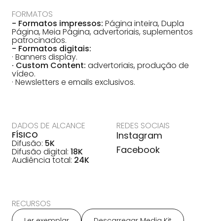
FORMATOS
- Formatos impressos:
Página inteira, Dupla
Página, Meia Página, advertoriais, suplementos
patrocinados.
- Formatos digitais:
· Banners display.
· Custom Content:
advertoriais, produção de
vídeo.
· Newsletters e emails exclusivos.
DADOS DE ALCANCE
REDES SOCIAIS
FÍSICO
Instagram
Difusão:
5K
Facebook
Difusão digital:
18K
Audiência total:
24K
RECURSOS
Ler exemplar
Descarregar Media Kit