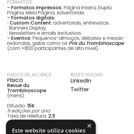
FORMATOS
- Formatos impressos:
Página inteira, Dupla
Página, Meia Página, Advertoriais.
- Formatos digitais:
· Custom Content:
advertoriais, entrevistas.
· Banners Display
· Newsletters e emails exclusivos.
- Eventos:
Pequenos-almoços, debates e mesas-
redondas, galas como os
Prix du Trombinoscope
(com +800 participantes de alto nível).
DADOS DE ALCANCE
REDES SOCIAIS
FÍSICO
LinkedIn
Revue du
Twitter
Trombinoscope
(mens)
Difusão:
15K
11 edições por ano
Taxa de releitura:
2,5
Publicações anuais:
×
Este website utiliza cookies