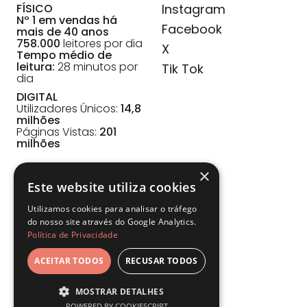
FÍSICO
Instagram
Nº 1 em vendas há
Facebook
mais de 40 anos
758.000
leitores por dia
X
Tempo médio de
leitura:
28 minutos por
Tik Tok
dia
DIGITAL
Utilizadores Únicos:
14,8
milhões
Páginas Vistas:
201
milhões
×
Este website utiliza cookies
RECURSOS
Utilizamos cookies para analisar o tráfego
do nosso site através do Google Analytics.
Descarregar Media Kit
Política de Privacidade
ACEITAR TODOS
RECUSAR TODOS
MOSTRAR DETALHES
POWERED BY COOKIESCRIPT