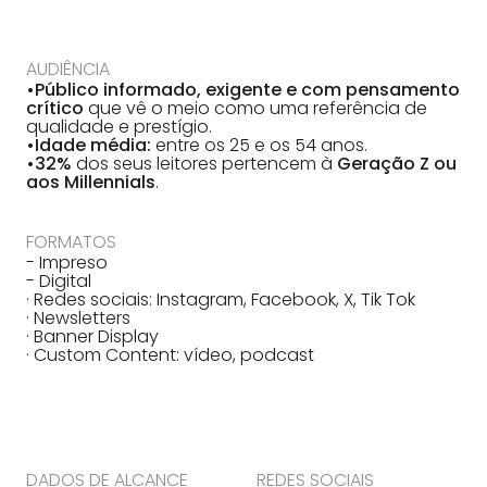
AUDIÊNCIA
•Público informado, exigente e com pensamento
crítico
que vê o meio como uma referência de
qualidade e prestígio.
•Idade média:
entre os 25 e os 54 anos.
•32%
dos seus leitores pertencem à
Geração Z ou
aos Millennials
.
FORMATOS
- Impreso
- Digital
· Redes sociais: Instagram, Facebook, X, Tik Tok
· Newsletters
· Banner Display
· Custom Content: vídeo, podcast
DADOS DE ALCANCE
REDES SOCIAIS