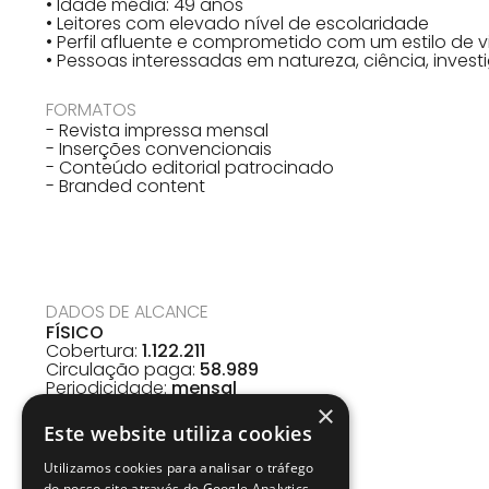
• Idade média: 49 anos
• Leitores com elevado nível de escolaridade
• Perfil afluente e comprometido com um estilo de v
• Pessoas interessadas em natureza, ciência, invest
FORMATOS
- Revista impressa mensal
- Inserções convencionais
- Conteúdo editorial patrocinado
- Branded content
DADOS DE ALCANCE
FÍSICO
Cobertura:
1.122.211
Circulação paga:
58.989
Periodicidade:
mensal
×
Este website utiliza cookies
Utilizamos cookies para analisar o tráfego
do nosso site através do Google Analytics.