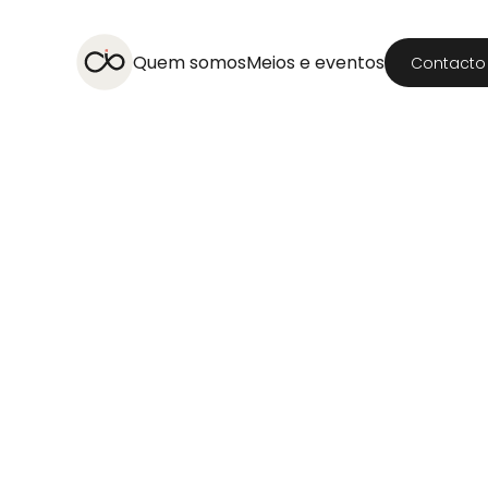
Quem somos
Meios e eventos
Contacto
Viagens
Alemanha
Revista
Website