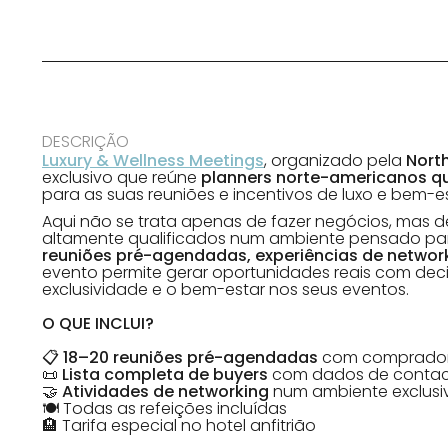
DESCRIÇÃO
Luxury & Wellness Meetings
, organizado pela
Nort
exclusivo que reúne
planners norte-americanos q
para as suas reuniões e incentivos de luxo e bem-es
Aqui não se trata apenas de fazer negócios, mas 
altamente qualificados num ambiente pensado p
reuniões pré-agendadas, experiências de networ
evento permite gerar oportunidades reais com deci
exclusividade e o bem-estar nos seus eventos.
O QUE INCLUI?
📋
18–20 reuniões pré-agendadas
com compradore
📜
Lista completa de buyers
com dados de conta
🤝
Atividades de networking
num ambiente exclusi
🍽 Todas as refeições incluídas
🏨 Tarifa especial no hotel anfitrião