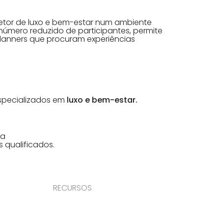
etor de luxo e bem-estar num ambiente
número reduzido de participantes, permite
planners que procuram experiências
especializados em
luxo e bem-estar.
da
qualificados.
RECURSOS