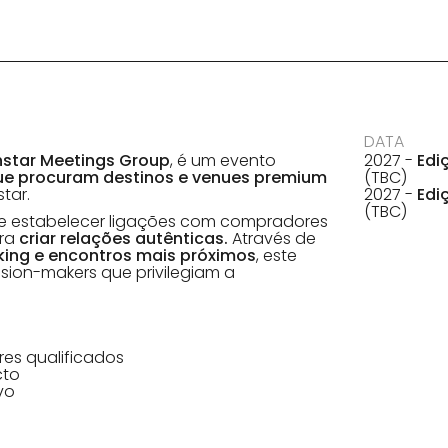
DATA
hstar Meetings Group
, é um evento
2027 -
Edi
ue procuram destinos e venues premium
(TBC)
tar.
2027 -
Edi
(TBC)
de estabelecer ligações com compradores
ara
criar relações autênticas.
Através de
king e encontros mais próximos
, este
sion-makers que privilegiam a
s qualificados
cto
vo