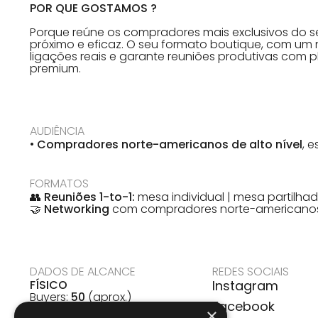
POR QUE GOSTAMOS ?
Porque reúne os compradores mais exclusivos do s
próximo e eficaz. O seu formato boutique, com um 
ligações reais e garante reuniões produtivas com 
premium.
AUDIÊNCIA
•
Compradores norte-americanos de alto nível
, 
FORMATOS
👥
Reuniões 1-to-1:
mesa individual | mesa partilha
🤝
Networking
com compradores norte-americanos 
DADOS DE ALCANCE
REDES SOCIAIS
FÍSICO
Instagram
Buyers:
50
(aprox.)
Facebook
Reuniões:
18–20
(aprox.)
×