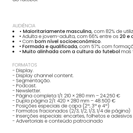
AUDIÊNCIA
• Maioritariamente masculina,
com 82% de util
• Adulta e jovem-adulta, com 66% entre os
20 e 
• Com
bom nível socioeconómico
.
•
Formada e qualificada
, com 57% com formação 
•
Muito alinhada com a cultura do futebol
mas t
FORMATOS
- Display.
- Display channel content.
- Segmentação.
- Podcast.
- Newsletter.
- Página completa 1/1: 210 × 280 mm – 24.250 €
- Dupla página 2/1: 420 × 280 mm – 48.500 €
- Posições especiais de capa (2ª, 3ª e 4ª)
- Formatos fracionados (2/3, 1/2, 1/3, 1/4 de página)
- Inserções especiais: encartes, folhetos e adesivos
- Advertoriais e conteúdo patrocinado