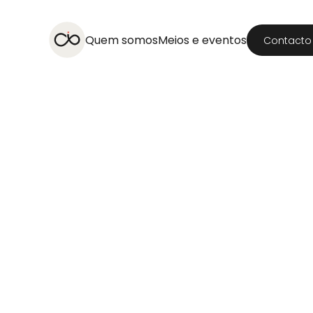
Quem somos
Meios e eventos
Contacto
Desporto
Alemanha
Website
Revista