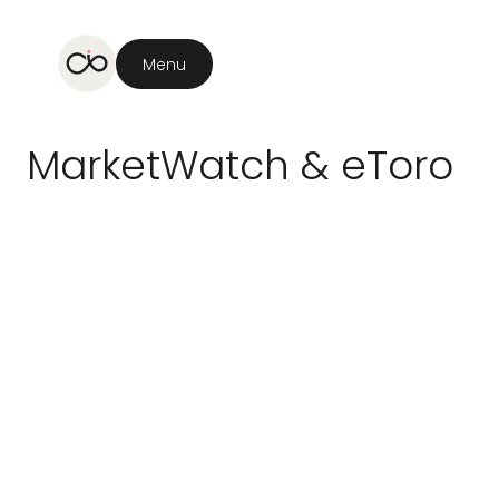
Menu
MarketWatch
&
eToro